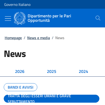
Vai al contenuto
Vai alla navigazione del sito
Governo Italiano
Dipartimento per le Pari
Opportunità
Cerca
Homepage
/
News e media
/
News
News
2026
2025
2024
BANDI E AVVISI
TRATTA DEGLI ESSERI UMANI E GRAVE
SFRUTTAMENTO