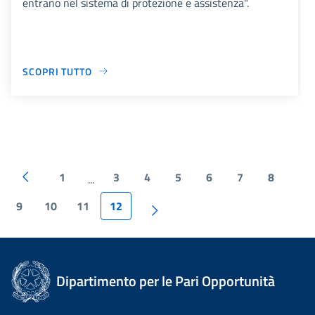
entrano nel sistema di protezione e assistenza".
SCOPRI TUTTO
1
3
4
5
6
7
8
...
9
10
11
12
Dipartimento per le Pari Opportunità