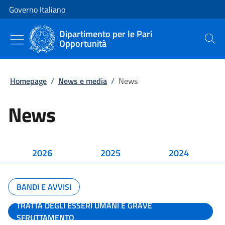
Vai al contenuto
Vai alla navigazione del sito
Governo Italiano
Dipartimento per le Pari
Opportunità
Cerca
Homepage
/
News e media
/
News
News
2026
2025
2024
BANDI E AVVISI
TRATTA DEGLI ESSERI UMANI E GRAVE
SFRUTTAMENTO