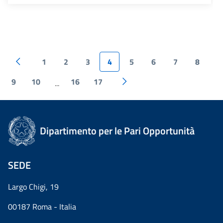
1
2
3
4
5
6
7
8
9
10
16
17
...
Dipartimento per le Pari Opportunità
SEDE
Largo Chigi, 19
00187 Roma - Italia