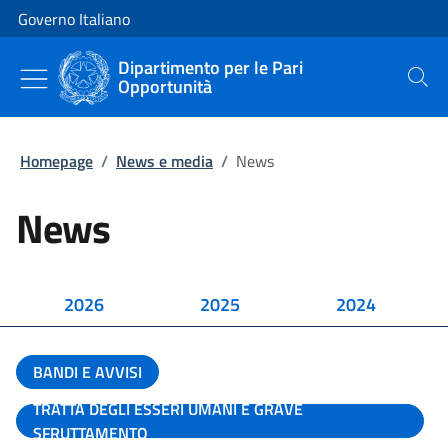
Vai al contenuto
Vai alla navigazione del sito
Governo Italiano
Dipartimento per le Pari
Opportunità
Cerca
Homepage
/
News e media
/
News
News
2026
2025
2024
BANDI E AVVISI
TRATTA DEGLI ESSERI UMANI E GRAVE
SFRUTTAMENTO