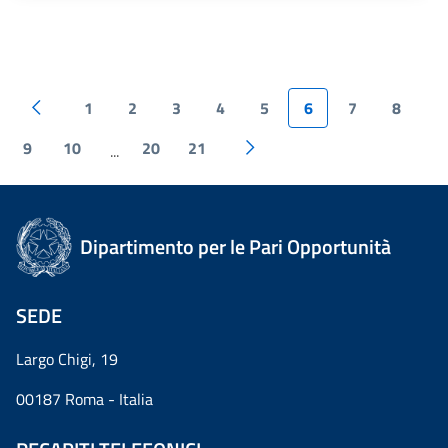
1
2
3
4
5
6
7
8
9
10
20
21
...
Dipartimento per le Pari Opportunità
SEDE
Largo Chigi, 19
00187 Roma - Italia