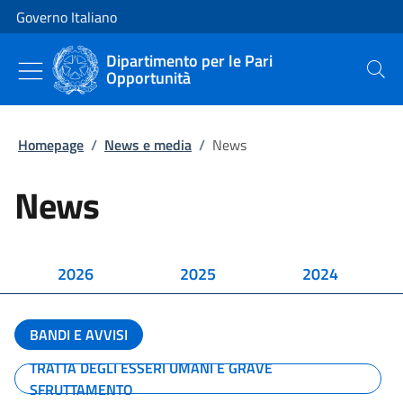
Vai al contenuto
Vai alla navigazione del sito
Governo Italiano
Dipartimento per le Pari
Opportunità
Cerca
Homepage
/
News e media
/
News
News
2026
2025
2024
BANDI E AVVISI
TRATTA DEGLI ESSERI UMANI E GRAVE
SFRUTTAMENTO