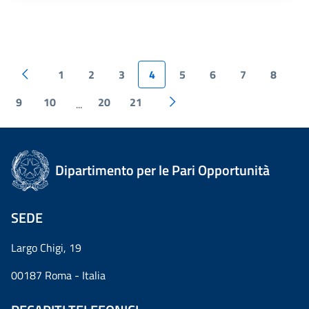
1
2
3
4
5
6
7
8
9
10
20
21
...
Dipartimento per le Pari Opportunità
SEDE
Largo Chigi, 19
00187 Roma - Italia