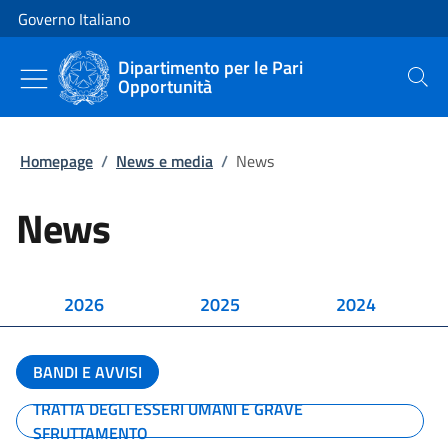
Vai al contenuto
Vai alla navigazione del sito
Governo Italiano
Dipartimento per le Pari
Opportunità
Cerca
Homepage
/
News e media
/
News
News
2026
2025
2024
BANDI E AVVISI
TRATTA DEGLI ESSERI UMANI E GRAVE
SFRUTTAMENTO