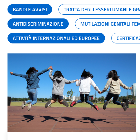
BANDI E AVVISI
TRATTA DEGLI ESSERI UMANI E 
ANTIDISCRIMINAZIONE
MUTILAZIONI GENITALI FE
ATTIVITÀ INTERNAZIONALI ED EUROPEE
CERTIFICA