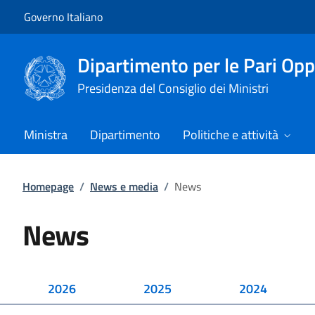
Vai al contenuto
Vai alla navigazione del sito
Governo Italiano
Dipartimento per le Pari Opp
Presidenza del Consiglio dei Ministri
Ministra
Dipartimento
Politiche e attività
Homepage
/
News e media
/
News
News
2026
2025
2024