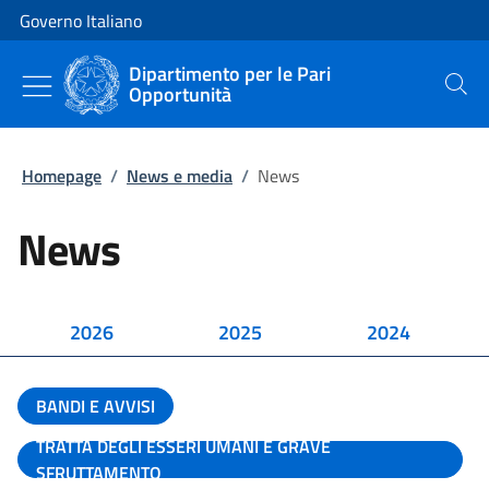
Vai al contenuto
Vai alla navigazione del sito
Governo Italiano
Dipartimento per le Pari
Opportunità
Cerca
Homepage
/
News e media
/
News
News
2026
2025
2024
BANDI E AVVISI
TRATTA DEGLI ESSERI UMANI E GRAVE
SFRUTTAMENTO