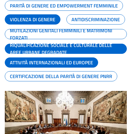
PARITÀ DI GENERE ED EMPOWERMENT FEMMINILE
VIOLENZA DI GENERE
ANTIDISCRIMINAZIONE
MUTILAZIONI GENITALI FEMMINILI E MATRIMONI
FORZATI
RIQUALIFICAZIONE SOCIALE E CULTURALE DELLE
AREE URBANE DEGRADATE
ATTIVITÀ INTERNAZIONALI ED EUROPEE
CERTIFICAZIONE DELLA PARITÀ DI GENERE PNRR