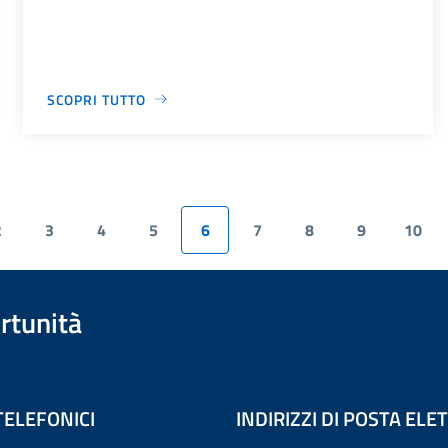
SCOPRI TUTTO
2
3
4
5
6
7
8
9
10
rtunità
TELEFONICI
INDIRIZZI DI POSTA EL