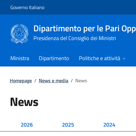
Vai al contenuto
Vai alla navigazione del sito
Governo Italiano
Dipartimento per le Pari Opp
Presidenza del Consiglio dei Ministri
Ministra
Dipartimento
Politiche e attività
Homepage
/
News e media
/
News
News
2026
2025
2024