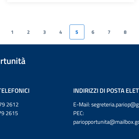
1
2
3
4
5
6
7
8
rtunità
TELEFONICI
INDIRIZZI DI POSTA EL
79 2612
E-Mail: segreteria.pariop@g
 2615
PEC:
pariopportunita@mailbox.go