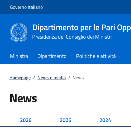
Vai al contenuto
Vai alla navigazione del sito
Governo Italiano
Dipartimento per le Pari Opp
Presidenza del Consiglio dei Ministri
Ministra
Dipartimento
Politiche e attività
Homepage
/
News e media
/
News
News
2026
2025
2024