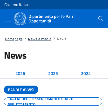
Vai al contenuto
Vai alla navigazione del sito
Governo Italiano
Dipartimento per le Pari
Opportunità
Cerca
Homepage
/
News e media
/
News
News
2026
2025
2024
BANDI E AVVISI
TRATTA DEGLI ESSERI UMANI E GRAVE
SFRUTTAMENTO