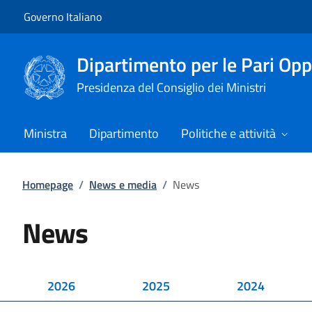
Vai al contenuto
Vai alla navigazione del sito
Governo Italiano
Dipartimento per le Pari Opp
Presidenza del Consiglio dei Ministri
Ministra
Dipartimento
Politiche e attività
Homepage
/
News e media
/
News
News
2026
2025
2024