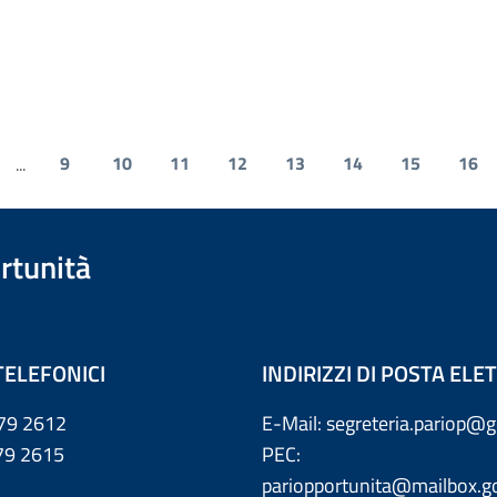
9
10
11
12
13
14
15
16
...
rtunità
TELEFONICI
INDIRIZZI DI POSTA EL
79 2612
E-Mail: segreteria.pariop@g
 2615
PEC:
pariopportunita@mailbox.go