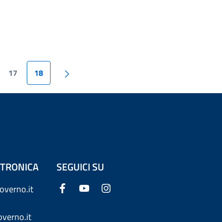
17
18
ETTRONICA
SEGUICI SU
overno.it
verno.it