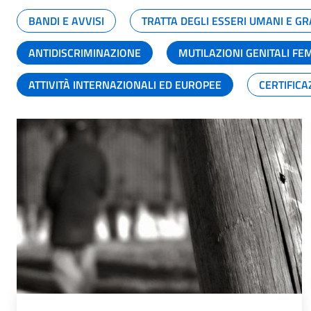
BANDI E AVVISI
TRATTA DEGLI ESSERI UMANI E 
ANTIDISCRIMINAZIONE
MUTILAZIONI GENITALI FE
ATTIVITÀ INTERNAZIONALI ED EUROPEE
CERTIFICA