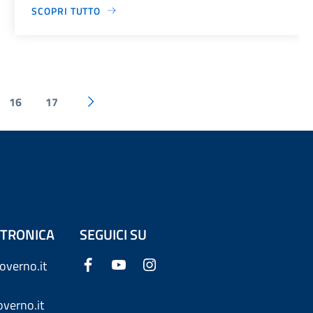
SCOPRI TUTTO
16
17
ETTRONICA
SEGUICI SU
overno.it
verno.it