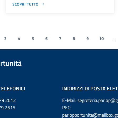
SCOPRI TUTTO
3
4
5
6
7
8
9
10
...
rtunità
TELEFONICI
INDIRIZZI DI POSTA EL
79 2612
E-Mail: segreteria.pariop@g
 2615
PEC:
pariopportunita@mailbox.go