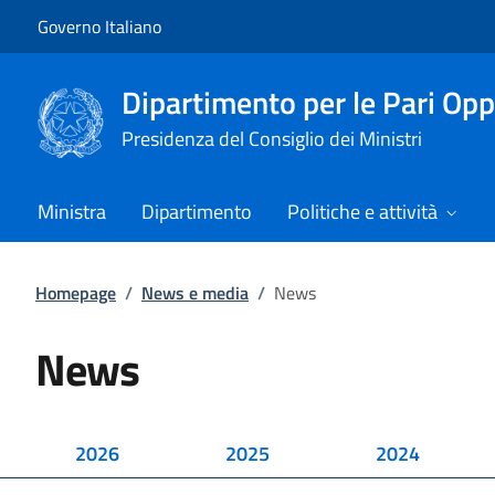
Vai al contenuto
Vai alla navigazione del sito
Governo Italiano
Dipartimento per le Pari Opp
Presidenza del Consiglio dei Ministri
Ministra
Dipartimento
Politiche e attività
Homepage
/
News e media
/
News
News
2026
2025
2024