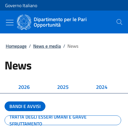
Vai al contenuto
Vai alla navigazione del sito
Governo Italiano
Dipartimento per le Pari
Opportunità
Cerca
Homepage
/
News e media
/
News
News
2026
2025
2024
BANDI E AVVISI
TRATTA DEGLI ESSERI UMANI E GRAVE
SFRUTTAMENTO