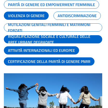
PARITÀ DI GENERE ED EMPOWERMENT FEMMINILE
VIOLENZA DI GENERE
ANTIDISCRIMINAZIONE
MUTILAZIONI GENITALI FEMMINILI E MATRIMONI
FORZATI
RIQUALIFICAZIONE SOCIALE E CULTURALE DELLE
AREE URBANE DEGRADATE
ATTIVITÀ INTERNAZIONALI ED EUROPEE
CERTIFICAZIONE DELLA PARITÀ DI GENERE PNRR