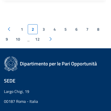
1
2
3
4
5
6
7
8
9
10
12
...
Dipartimento per le Pari Opportunità
SEDE
Largo Chigi, 19
00187 Roma - Italia