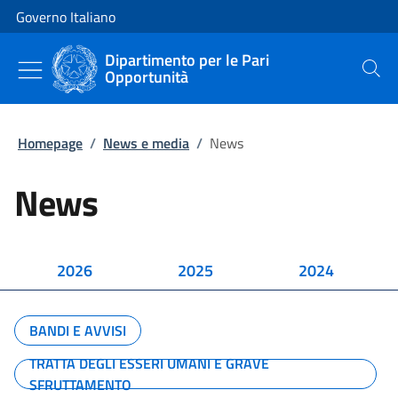
Vai al contenuto
Vai alla navigazione del sito
Governo Italiano
Dipartimento per le Pari
Opportunità
Cerca
Homepage
/
News e media
/
News
News
2026
2025
2024
BANDI E AVVISI
TRATTA DEGLI ESSERI UMANI E GRAVE
SFRUTTAMENTO