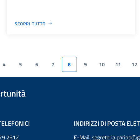
SCOPRI TUTTO
4
5
6
7
8
9
10
11
12
rtunità
TELEFONICI
INDIRIZZI DI POSTA EL
79 2612
E-Mail: segreteria.pariop@g