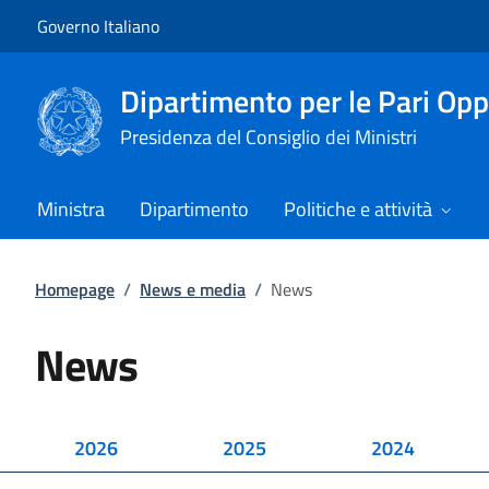
Vai al contenuto
Vai alla navigazione del sito
Governo Italiano
Dipartimento per le Pari Opp
Presidenza del Consiglio dei Ministri
Ministra
Dipartimento
Politiche e attività
Homepage
/
News e media
/
News
News
2026
2025
2024