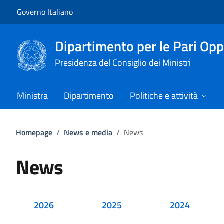
Vai al contenuto
Vai alla navigazione del sito
Governo Italiano
Dipartimento per le Pari Opp
Presidenza del Consiglio dei Ministri
Ministra
Dipartimento
Politiche e attività
Homepage
/
News e media
/
News
News
2026
2025
2024