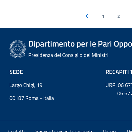
1
2
.
Dipartimento per le Pari Oppo
Presidenza del Consiglio dei Ministri
SEDE
RECAPITI 
Largo Chigi, 19
URP: 06 67
06 6779
00187 Roma - Italia
Contatti
Amministrazione Trasparente
Privacy
Di