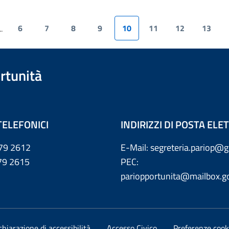
6
7
8
9
10
11
12
13
..
rtunità
TELEFONICI
INDIRIZZI DI POSTA EL
79 2612
E-Mail: segreteria.pariop@g
 2615
PEC:
pariopportunita@mailbox.go
chiarazione di accessibilità
Accesso Civico
Preferenze cook