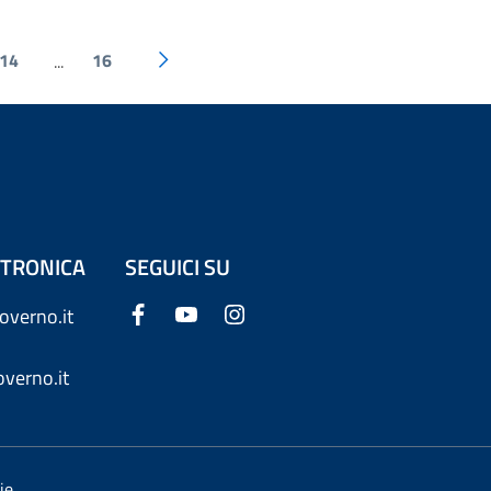
14
16
...
ETTRONICA
SEGUICI SU
overno.it
verno.it
ie