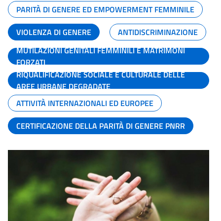
PARITÀ DI GENERE ED EMPOWERMENT FEMMINILE
VIOLENZA DI GENERE
ANTIDISCRIMINAZIONE
MUTILAZIONI GENITALI FEMMINILI E MATRIMONI
FORZATI
RIQUALIFICAZIONE SOCIALE E CULTURALE DELLE
AREE URBANE DEGRADATE
ATTIVITÀ INTERNAZIONALI ED EUROPEE
CERTIFICAZIONE DELLA PARITÀ DI GENERE PNRR