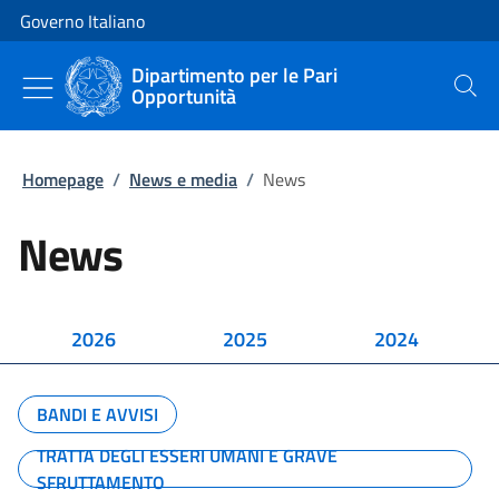
Vai al contenuto
Vai alla navigazione del sito
Governo Italiano
Dipartimento per le Pari
Opportunità
Cerca
Homepage
/
News e media
/
News
News
2026
2025
2024
BANDI E AVVISI
TRATTA DEGLI ESSERI UMANI E GRAVE
SFRUTTAMENTO