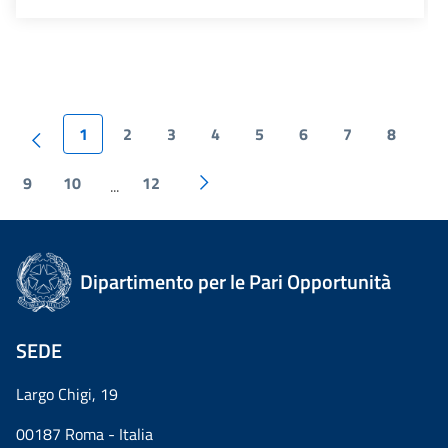
1
2
3
4
5
6
7
8
9
10
12
...
Dipartimento per le Pari Opportunità
SEDE
Largo Chigi, 19
00187 Roma - Italia