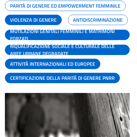
PARITÀ DI GENERE ED EMPOWERMENT FEMMINILE
VIOLENZA DI GENERE
ANTIDISCRIMINAZIONE
MUTILAZIONI GENITALI FEMMINILI E MATRIMONI
FORZATI
RIQUALIFICAZIONE SOCIALE E CULTURALE DELLE
AREE URBANE DEGRADATE
ATTIVITÀ INTERNAZIONALI ED EUROPEE
CERTIFICAZIONE DELLA PARITÀ DI GENERE PNRR