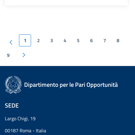
1
2
3
4
5
6
7
8
9
Dipartimento per le Pari Opportunità
SEDE
Largo Chigi, 19
00187 Roma - Italia