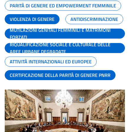
PARITÀ DI GENERE ED EMPOWERMENT FEMMINILE
VIOLENZA DI GENERE
ANTIDISCRIMINAZIONE
MUTILAZIONI GENITALI FEMMINILI E MATRIMONI
FORZATI
RIQUALIFICAZIONE SOCIALE E CULTURALE DELLE
AREE URBANE DEGRADATE
ATTIVITÀ INTERNAZIONALI ED EUROPEE
CERTIFICAZIONE DELLA PARITÀ DI GENERE PNRR