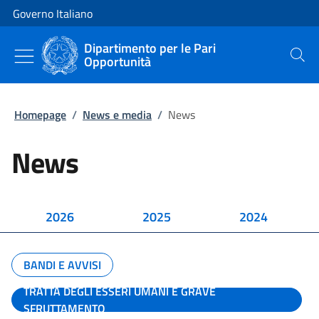
Vai al contenuto
Vai alla navigazione del sito
Governo Italiano
Dipartimento per le Pari
Opportunità
Cerca
Homepage
/
News e media
/
News
News
2026
2025
2024
BANDI E AVVISI
TRATTA DEGLI ESSERI UMANI E GRAVE
SFRUTTAMENTO