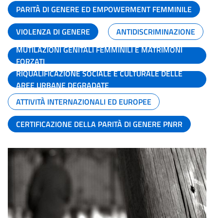
PARITÀ DI GENERE ED EMPOWERMENT FEMMINILE
VIOLENZA DI GENERE
ANTIDISCRIMINAZIONE
MUTILAZIONI GENITALI FEMMINILI E MATRIMONI
FORZATI
RIQUALIFICAZIONE SOCIALE E CULTURALE DELLE
AREE URBANE DEGRADATE
ATTIVITÀ INTERNAZIONALI ED EUROPEE
CERTIFICAZIONE DELLA PARITÀ DI GENERE PNRR