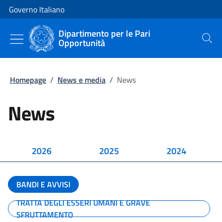
Vai al contenuto
Vai alla navigazione del sito
Governo Italiano
Dipartimento per le Pari
Opportunità
Cerca
Homepage
/
News e media
/
News
News
2026
2025
2024
BANDI E AVVISI
TRATTA DEGLI ESSERI UMANI E GRAVE
SFRUTTAMENTO