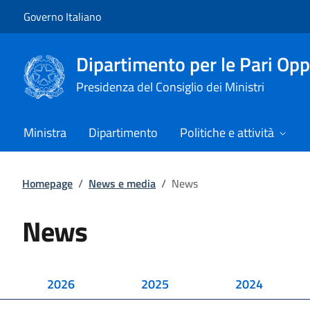
Vai al contenuto
Vai alla navigazione del sito
Governo Italiano
Dipartimento per le Pari Opp
Presidenza del Consiglio dei Ministri
Ministra
Dipartimento
Politiche e attività
Homepage
/
News e media
/
News
News
2026
2025
2024