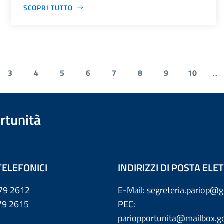
SCOPRI TUTTO
3
4
5
6
7
8
9
10
...
rtunità
TELEFONICI
INDIRIZZI DI POSTA EL
79 2612
E-Mail: segreteria.pariop@g
 2615
PEC:
pariopportunita@mailbox.go