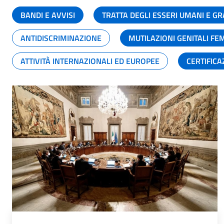
BANDI E AVVISI
TRATTA DEGLI ESSERI UMANI E 
ANTIDISCRIMINAZIONE
MUTILAZIONI GENITALI FE
ATTIVITÀ INTERNAZIONALI ED EUROPEE
CERTIFICA