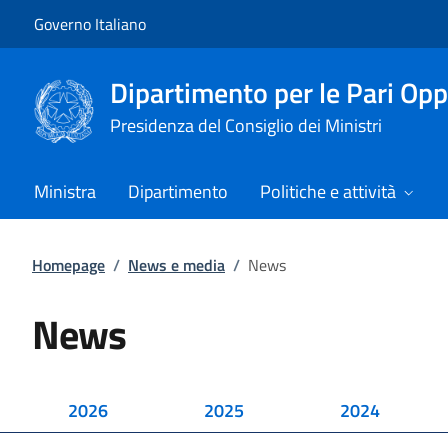
Vai al contenuto
Vai alla navigazione del sito
Governo Italiano
Dipartimento per le Pari Opp
Presidenza del Consiglio dei Ministri
Ministra
Dipartimento
Politiche e attività
Homepage
/
News e media
/
News
News
2026
2025
2024