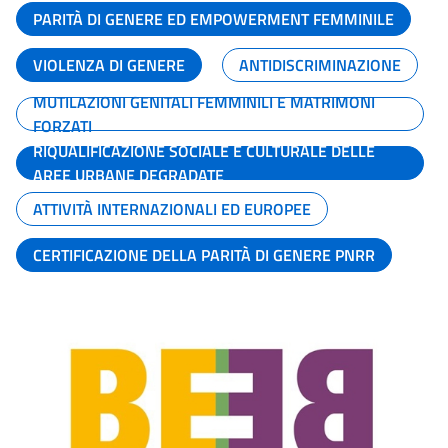
PARITÀ DI GENERE ED EMPOWERMENT FEMMINILE
VIOLENZA DI GENERE
ANTIDISCRIMINAZIONE
MUTILAZIONI GENITALI FEMMINILI E MATRIMONI
FORZATI
RIQUALIFICAZIONE SOCIALE E CULTURALE DELLE
AREE URBANE DEGRADATE
ATTIVITÀ INTERNAZIONALI ED EUROPEE
CERTIFICAZIONE DELLA PARITÀ DI GENERE PNRR