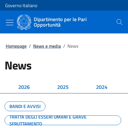
Vai al contenuto
Vai alla navigazione del sito
Governo Italiano
Dipartimento per le Pari
Opportunità
Cerca
Homepage
/
News e media
/
News
News
2026
2025
2024
BANDI E AVVISI
TRATTA DEGLI ESSERI UMANI E GRAVE
SFRUTTAMENTO