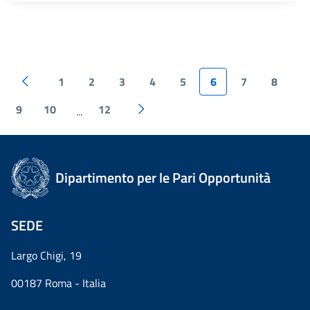
1
2
3
4
5
6
7
8
9
10
12
...
Dipartimento per le Pari Opportunità
SEDE
Largo Chigi, 19
00187 Roma - Italia