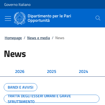
Vai al contenuto
Vai alla navigazione del sito
Governo Italiano
Dipartimento per le Pari
Opportunità
Cerca
Homepage
/
News e media
/
News
News
2026
2025
2024
BANDI E AVVISI
TRATTA DEGLI ESSERI UMANI E GRAVE
SFRUTTAMENTO