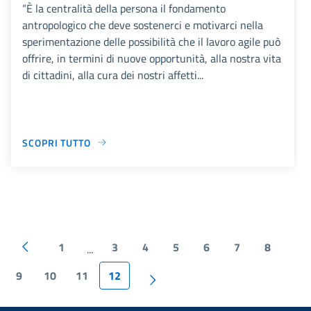
“È la centralità della persona il fondamento
antropologico che deve sostenerci e motivarci nella
sperimentazione delle possibilità che il lavoro agile può
offrire, in termini di nuove opportunità, alla nostra vita
di cittadini, alla cura dei nostri affetti...
SCOPRI TUTTO
1
3
4
5
6
7
8
...
9
10
11
12