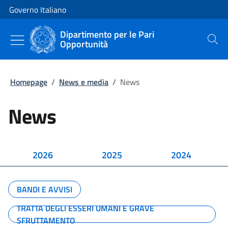
Vai al contenuto
Vai alla navigazione del sito
Governo Italiano
Dipartimento per le Pari
Opportunità
Cerca
Homepage
/
News e media
/
News
News
2026
2025
2024
BANDI E AVVISI
TRATTA DEGLI ESSERI UMANI E GRAVE
SFRUTTAMENTO