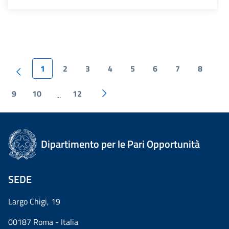
1
2
3
4
5
6
7
8
9
10
12
...
Dipartimento per le Pari Opportunità
SEDE
Largo Chigi, 19
00187 Roma - Italia