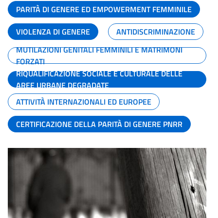
PARITÀ DI GENERE ED EMPOWERMENT FEMMINILE
VIOLENZA DI GENERE
ANTIDISCRIMINAZIONE
MUTILAZIONI GENITALI FEMMINILI E MATRIMONI
FORZATI
RIQUALIFICAZIONE SOCIALE E CULTURALE DELLE
AREE URBANE DEGRADATE
ATTIVITÀ INTERNAZIONALI ED EUROPEE
CERTIFICAZIONE DELLA PARITÀ DI GENERE PNRR