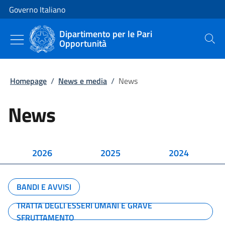
Vai al contenuto
Vai alla navigazione del sito
Governo Italiano
Dipartimento per le Pari
Opportunità
Cerca
Homepage
/
News e media
/
News
News
2026
2025
2024
BANDI E AVVISI
TRATTA DEGLI ESSERI UMANI E GRAVE
SFRUTTAMENTO