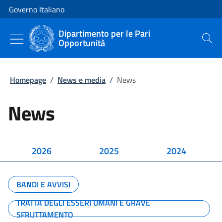
Vai al contenuto
Vai alla navigazione del sito
Governo Italiano
Dipartimento per le Pari
Opportunità
Cerca
Homepage
/
News e media
/
News
News
2026
2025
2024
BANDI E AVVISI
TRATTA DEGLI ESSERI UMANI E GRAVE
SFRUTTAMENTO