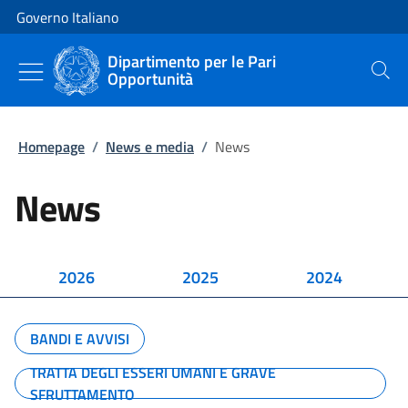
Vai al contenuto
Vai alla navigazione del sito
Governo Italiano
Dipartimento per le Pari
Opportunità
Cerca
Homepage
/
News e media
/
News
News
2026
2025
2024
BANDI E AVVISI
TRATTA DEGLI ESSERI UMANI E GRAVE
SFRUTTAMENTO