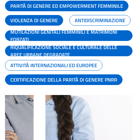
PARITÀ DI GENERE ED EMPOWERMENT FEMMINILE
VIOLENZA DI GENERE
ANTIDISCRIMINAZIONE
MUTILAZIONI GENITALI FEMMINILI E MATRIMONI
FORZATI
RIQUALIFICAZIONE SOCIALE E CULTURALE DELLE
AREE URBANE DEGRADATE
ATTIVITÀ INTERNAZIONALI ED EUROPEE
CERTIFICAZIONE DELLA PARITÀ DI GENERE PNRR