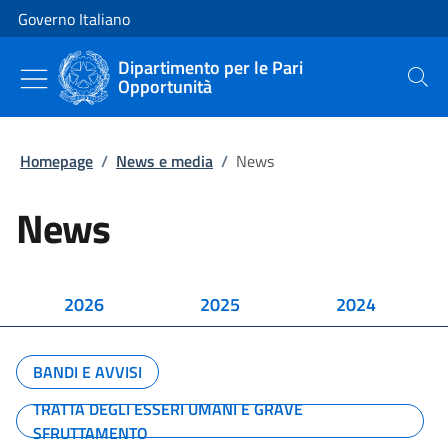
Vai al contenuto
Vai alla navigazione del sito
Governo Italiano
Dipartimento per le Pari
Opportunità
Cerca
Homepage
/
News e media
/
News
News
2026
2025
2024
BANDI E AVVISI
TRATTA DEGLI ESSERI UMANI E GRAVE
SFRUTTAMENTO