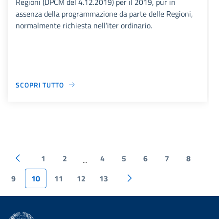
Regioni (DPCM del 4.12.2019) per il 2019, pur in
assenza della programmazione da parte delle Regioni,
normalmente richiesta nell’iter ordinario.
SCOPRI TUTTO
1
2
4
5
6
7
8
...
9
10
11
12
13