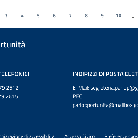
3
4
5
6
7
8
9
10
...
rtunità
TELEFONICI
INDIRIZZI DI POSTA EL
79 2612
E-Mail: segreteria.pariop@g
 2615
PEC:
pariopportunita@mailbox.go
chiarazione di accessibilità
Accesso Civico
Preferenze cook