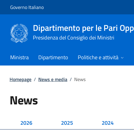
Vai al contenuto
Vai alla navigazione del sito
Governo Italiano
Dipartimento per le Pari Opp
Presidenza del Consiglio dei Ministri
Ministra
Dipartimento
Politiche e attività
Homepage
/
News e media
/
News
News
2026
2025
2024