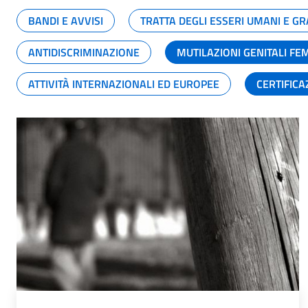
BANDI E AVVISI
TRATTA DEGLI ESSERI UMANI E 
ANTIDISCRIMINAZIONE
MUTILAZIONI GENITALI FE
ATTIVITÀ INTERNAZIONALI ED EUROPEE
CERTIFICA