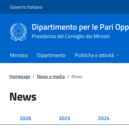
Vai al contenuto
Vai alla navigazione del sito
Governo Italiano
Dipartimento per le Pari Opp
Presidenza del Consiglio dei Ministri
Ministra
Dipartimento
Politiche e attività
Homepage
/
News e media
/
News
News
2026
2025
2024