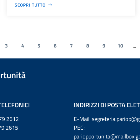
SCOPRI TUTTO
3
4
5
6
7
8
9
10
...
rtunità
TELEFONICI
INDIRIZZI DI POSTA EL
79 2612
E-Mail: segreteria.pariop@g
 2615
PEC:
pariopportunita@mailbox.go