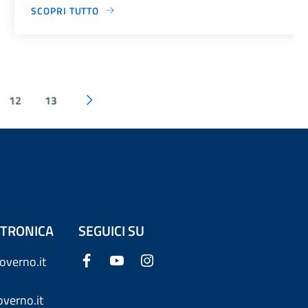
SCOPRI TUTTO
12
13
ETTRONICA
SEGUICI SU
overno.it
verno.it