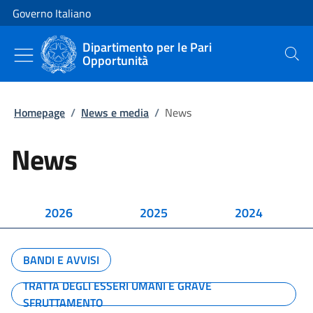
Vai al contenuto
Vai alla navigazione del sito
Governo Italiano
Dipartimento per le Pari
Opportunità
Cerca
Homepage
/
News e media
/
News
News
2026
2025
2024
BANDI E AVVISI
TRATTA DEGLI ESSERI UMANI E GRAVE
SFRUTTAMENTO