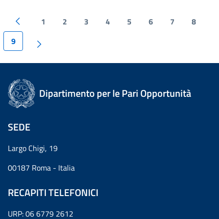
1
2
3
4
5
6
7
8
9
Dipartimento per le Pari Opportunità
SEDE
Largo Chigi, 19
00187 Roma - Italia
RECAPITI TELEFONICI
URP: 06 6779 2612