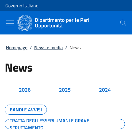
Vai al contenuto
Vai alla navigazione del sito
Governo Italiano
Dipartimento per le Pari
Opportunità
Cerca
Homepage
/
News e media
/
News
News
2026
2025
2024
BANDI E AVVISI
TRATTA DEGLI ESSERI UMANI E GRAVE
SFRUTTAMENTO