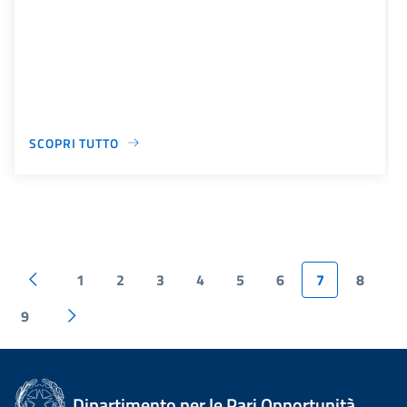
SCOPRI TUTTO
1
2
3
4
5
6
7
8
9
Dipartimento per le Pari Opportunità