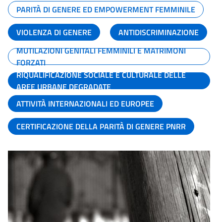
PARITÀ DI GENERE ED EMPOWERMENT FEMMINILE
VIOLENZA DI GENERE
ANTIDISCRIMINAZIONE
MUTILAZIONI GENITALI FEMMINILI E MATRIMONI
FORZATI
RIQUALIFICAZIONE SOCIALE E CULTURALE DELLE
AREE URBANE DEGRADATE
ATTIVITÀ INTERNAZIONALI ED EUROPEE
CERTIFICAZIONE DELLA PARITÀ DI GENERE PNRR