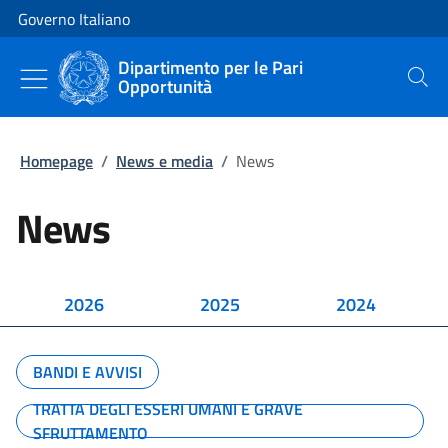
Vai al contenuto
Vai alla navigazione del sito
Governo Italiano
Dipartimento per le Pari
Opportunità
Cerca
Homepage
/
News e media
/
News
News
2026
2025
2024
BANDI E AVVISI
TRATTA DEGLI ESSERI UMANI E GRAVE
SFRUTTAMENTO