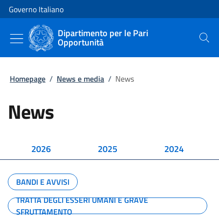
Vai al contenuto
Vai alla navigazione del sito
Governo Italiano
Dipartimento per le Pari
Opportunità
Cerca
Homepage
/
News e media
/
News
News
2026
2025
2024
BANDI E AVVISI
TRATTA DEGLI ESSERI UMANI E GRAVE
SFRUTTAMENTO