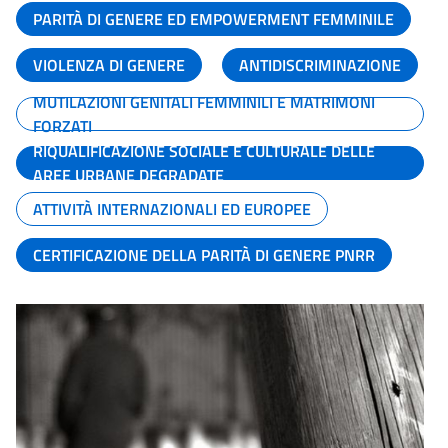
PARITÀ DI GENERE ED EMPOWERMENT FEMMINILE
VIOLENZA DI GENERE
ANTIDISCRIMINAZIONE
MUTILAZIONI GENITALI FEMMINILI E MATRIMONI
FORZATI
RIQUALIFICAZIONE SOCIALE E CULTURALE DELLE
AREE URBANE DEGRADATE
ATTIVITÀ INTERNAZIONALI ED EUROPEE
CERTIFICAZIONE DELLA PARITÀ DI GENERE PNRR