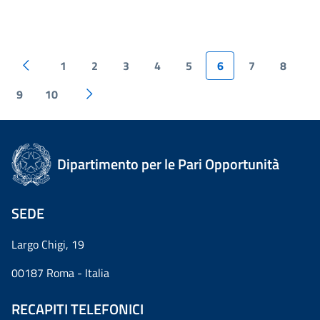
1
2
3
4
5
6
7
8
9
10
Dipartimento per le Pari Opportunità
SEDE
Largo Chigi, 19
00187 Roma - Italia
RECAPITI TELEFONICI