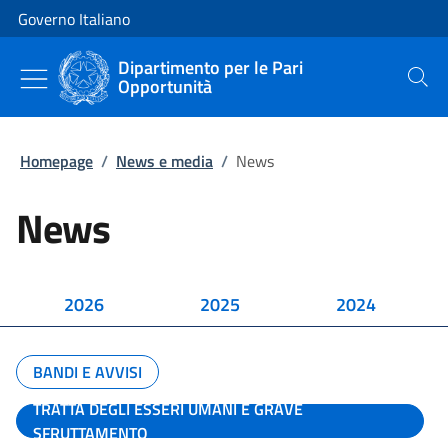
Vai al contenuto
Vai alla navigazione del sito
Governo Italiano
Dipartimento per le Pari
Opportunità
Cerca
Homepage
/
News e media
/
News
News
2026
2025
2024
BANDI E AVVISI
TRATTA DEGLI ESSERI UMANI E GRAVE
SFRUTTAMENTO