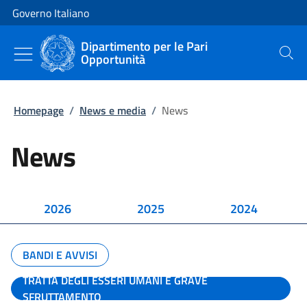
Vai al contenuto
Vai alla navigazione del sito
Governo Italiano
Dipartimento per le Pari
Opportunità
Cerca
Homepage
/
News e media
/
News
News
2026
2025
2024
BANDI E AVVISI
TRATTA DEGLI ESSERI UMANI E GRAVE
SFRUTTAMENTO