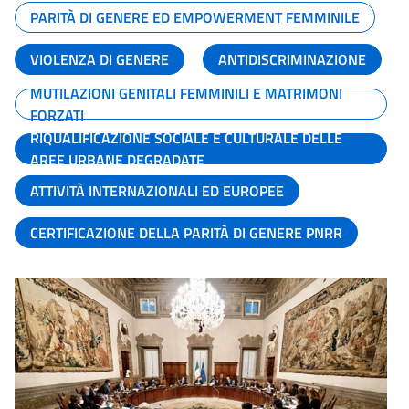
PARITÀ DI GENERE ED EMPOWERMENT FEMMINILE
VIOLENZA DI GENERE
ANTIDISCRIMINAZIONE
MUTILAZIONI GENITALI FEMMINILI E MATRIMONI
FORZATI
RIQUALIFICAZIONE SOCIALE E CULTURALE DELLE
AREE URBANE DEGRADATE
ATTIVITÀ INTERNAZIONALI ED EUROPEE
CERTIFICAZIONE DELLA PARITÀ DI GENERE PNRR