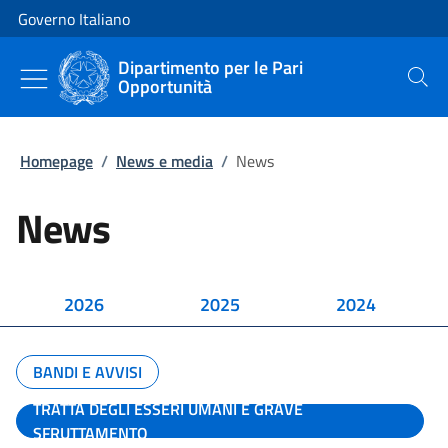
Vai al contenuto
Vai alla navigazione del sito
Governo Italiano
Dipartimento per le Pari
Opportunità
Cerca
Homepage
/
News e media
/
News
News
2026
2025
2024
BANDI E AVVISI
TRATTA DEGLI ESSERI UMANI E GRAVE
SFRUTTAMENTO