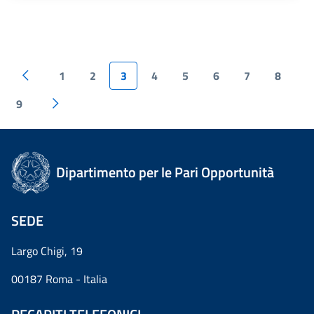
1
2
3
4
5
6
7
8
9
Dipartimento per le Pari Opportunità
SEDE
Largo Chigi, 19
00187 Roma - Italia