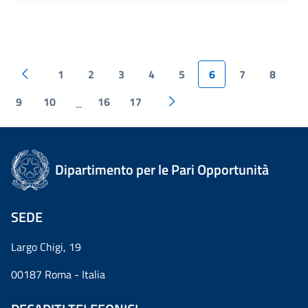
1
2
3
4
5
6
7
8
9
10
16
17
...
Dipartimento per le Pari Opportunità
SEDE
Largo Chigi, 19
00187 Roma - Italia