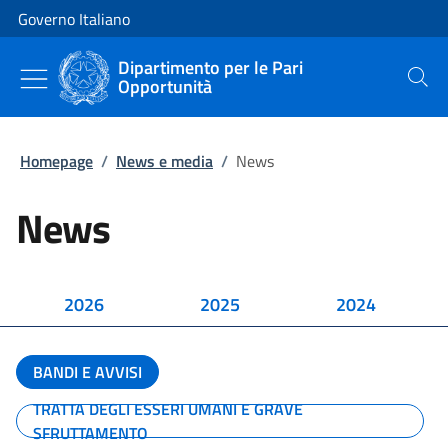
Vai al contenuto
Vai alla navigazione del sito
Governo Italiano
Dipartimento per le Pari
Opportunità
Cerca
Homepage
/
News e media
/
News
News
2026
2025
2024
BANDI E AVVISI
TRATTA DEGLI ESSERI UMANI E GRAVE
SFRUTTAMENTO