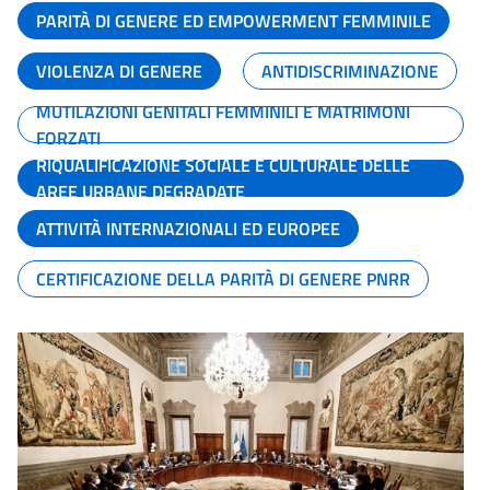
PARITÀ DI GENERE ED EMPOWERMENT FEMMINILE
VIOLENZA DI GENERE
ANTIDISCRIMINAZIONE
MUTILAZIONI GENITALI FEMMINILI E MATRIMONI
FORZATI
RIQUALIFICAZIONE SOCIALE E CULTURALE DELLE
AREE URBANE DEGRADATE
ATTIVITÀ INTERNAZIONALI ED EUROPEE
CERTIFICAZIONE DELLA PARITÀ DI GENERE PNRR