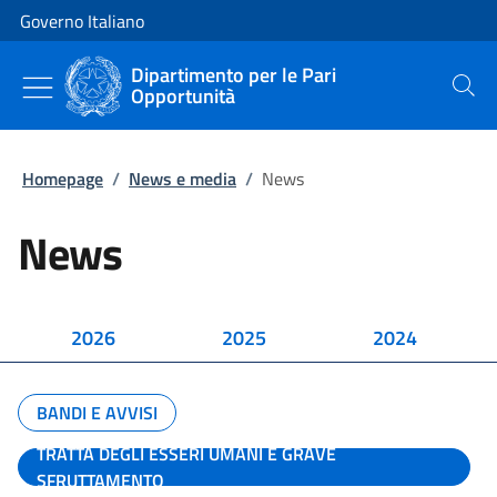
Vai al contenuto
Vai alla navigazione del sito
Governo Italiano
Dipartimento per le Pari
Opportunità
Cerca
Homepage
/
News e media
/
News
News
2026
2025
2024
BANDI E AVVISI
TRATTA DEGLI ESSERI UMANI E GRAVE
SFRUTTAMENTO