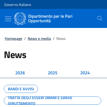
Vai al contenuto
Vai alla navigazione del sito
Governo Italiano
Dipartimento per le Pari
Opportunità
Cerca
Homepage
/
News e media
/
News
News
2026
2025
2024
BANDI E AVVISI
TRATTA DEGLI ESSERI UMANI E GRAVE
SFRUTTAMENTO