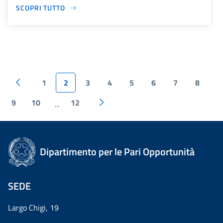
SCOPRI TUTTO
1
2
3
4
5
6
7
8
9
10
12
...
Dipartimento per le Pari Opportunità
SEDE
Largo Chigi, 19