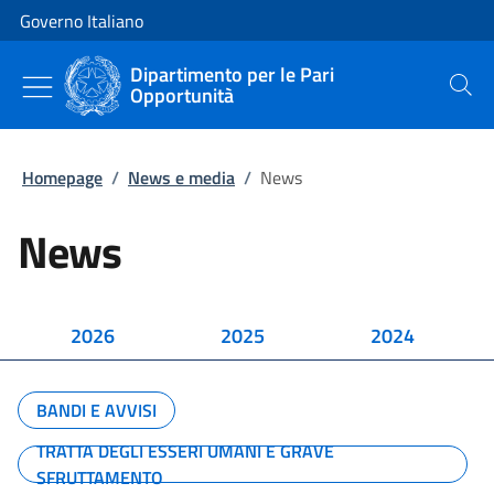
Vai al contenuto
Vai alla navigazione del sito
Governo Italiano
Dipartimento per le Pari
Opportunità
Cerca
Homepage
/
News e media
/
News
News
2026
2025
2024
BANDI E AVVISI
TRATTA DEGLI ESSERI UMANI E GRAVE
SFRUTTAMENTO