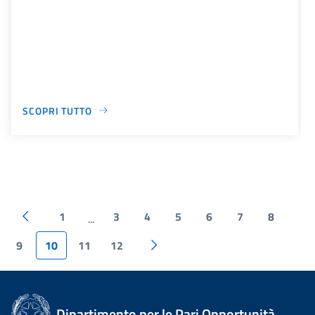
SCOPRI TUTTO
1
3
4
5
6
7
8
...
9
10
11
12
Dipartimento per le Pari Opportunità