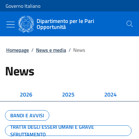
Vai al contenuto
Vai alla navigazione del sito
Governo Italiano
Dipartimento per le Pari
Opportunità
Cerca
Homepage
/
News e media
/
News
News
2026
2025
2024
BANDI E AVVISI
TRATTA DEGLI ESSERI UMANI E GRAVE
SFRUTTAMENTO