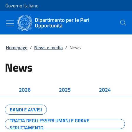
Vai al contenuto
Vai alla navigazione del sito
Governo Italiano
Dipartimento per le Pari
Opportunità
Cerca
Homepage
/
News e media
/
News
News
2026
2025
2024
BANDI E AVVISI
TRATTA DEGLI ESSERI UMANI E GRAVE
SFRUTTAMENTO