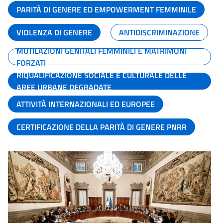
PARITÀ DI GENERE ED EMPOWERMENT FEMMINILE
VIOLENZA DI GENERE
ANTIDISCRIMINAZIONE
MUTILAZIONI GENITALI FEMMINILI E MATRIMONI
FORZATI
RIQUALIFICAZIONE SOCIALE E CULTURALE DELLE
AREE URBANE DEGRADATE
ATTIVITÀ INTERNAZIONALI ED EUROPEE
CERTIFICAZIONE DELLA PARITÀ DI GENERE PNRR