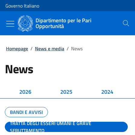
Vai al contenuto
Vai alla navigazione del sito
Governo Italiano
Dipartimento per le Pari
Opportunità
Cerca
Homepage
/
News e media
/
News
News
2026
2025
2024
BANDI E AVVISI
TRATTA DEGLI ESSERI UMANI E GRAVE
SFRUTTAMENTO