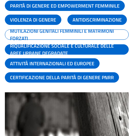
PARITÀ DI GENERE ED EMPOWERMENT FEMMINILE
VIOLENZA DI GENERE
ANTIDISCRIMINAZIONE
MUTILAZIONI GENITALI FEMMINILI E MATRIMONI
FORZATI
RIQUALIFICAZIONE SOCIALE E CULTURALE DELLE
AREE URBANE DEGRADATE
ATTIVITÀ INTERNAZIONALI ED EUROPEE
CERTIFICAZIONE DELLA PARITÀ DI GENERE PNRR