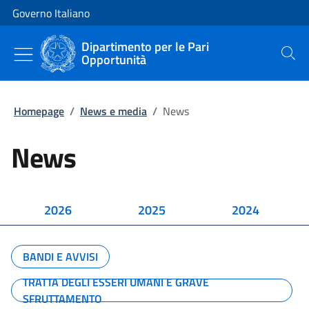
Vai al contenuto
Vai alla navigazione del sito
Governo Italiano
Dipartimento per le Pari
Opportunità
Cerca
Homepage
/
News e media
/
News
News
2026
2025
2024
BANDI E AVVISI
TRATTA DEGLI ESSERI UMANI E GRAVE
SFRUTTAMENTO