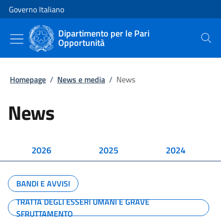
Vai al contenuto
Vai alla navigazione del sito
Governo Italiano
Dipartimento per le Pari
Opportunità
Cerca
Homepage
/
News e media
/
News
News
2026
2025
2024
BANDI E AVVISI
TRATTA DEGLI ESSERI UMANI E GRAVE
SFRUTTAMENTO