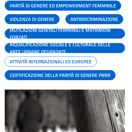
PARITÀ DI GENERE ED EMPOWERMENT FEMMINILE
VIOLENZA DI GENERE
ANTIDISCRIMINAZIONE
MUTILAZIONI GENITALI FEMMINILI E MATRIMONI
FORZATI
RIQUALIFICAZIONE SOCIALE E CULTURALE DELLE
AREE URBANE DEGRADATE
ATTIVITÀ INTERNAZIONALI ED EUROPEE
CERTIFICAZIONE DELLA PARITÀ DI GENERE PNRR