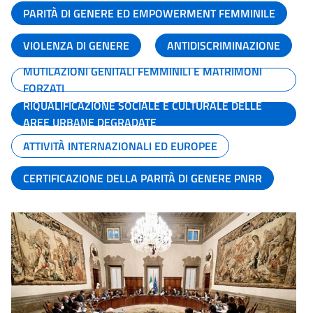
PARITÀ DI GENERE ED EMPOWERMENT FEMMINILE
VIOLENZA DI GENERE
ANTIDISCRIMINAZIONE
MUTILAZIONI GENITALI FEMMINILI E MATRIMONI
FORZATI
RIQUALIFICAZIONE SOCIALE E CULTURALE DELLE
AREE URBANE DEGRADATE
ATTIVITÀ INTERNAZIONALI ED EUROPEE
CERTIFICAZIONE DELLA PARITÀ DI GENERE PNRR