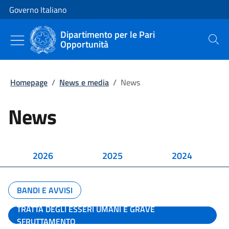
Vai al contenuto
Vai alla navigazione del sito
Governo Italiano
Dipartimento per le Pari
Opportunità
Cerca
Homepage
/
News e media
/
News
News
2026
2025
2024
BANDI E AVVISI
TRATTA DEGLI ESSERI UMANI E GRAVE
SFRUTTAMENTO