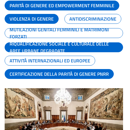
PARITÀ DI GENERE ED EMPOWERMENT FEMMINILE
VIOLENZA DI GENERE
ANTIDISCRIMINAZIONE
MUTILAZIONI GENITALI FEMMINILI E MATRIMONI
FORZATI
RIQUALIFICAZIONE SOCIALE E CULTURALE DELLE
AREE URBANE DEGRADATE
ATTIVITÀ INTERNAZIONALI ED EUROPEE
CERTIFICAZIONE DELLA PARITÀ DI GENERE PNRR