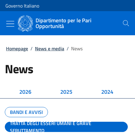
Vai al contenuto
Vai alla navigazione del sito
Governo Italiano
Dipartimento per le Pari
Opportunità
Cerca
Homepage
/
News e media
/
News
News
2026
2025
2024
BANDI E AVVISI
TRATTA DEGLI ESSERI UMANI E GRAVE
SFRUTTAMENTO