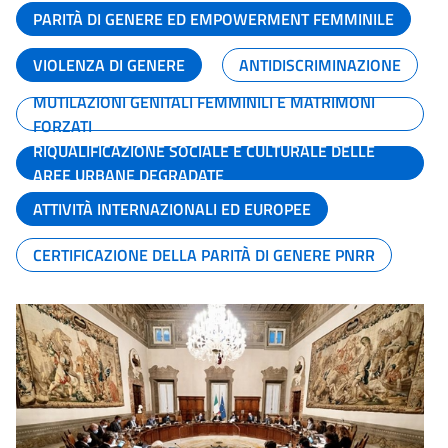
PARITÀ DI GENERE ED EMPOWERMENT FEMMINILE
VIOLENZA DI GENERE
ANTIDISCRIMINAZIONE
MUTILAZIONI GENITALI FEMMINILI E MATRIMONI
FORZATI
RIQUALIFICAZIONE SOCIALE E CULTURALE DELLE
AREE URBANE DEGRADATE
ATTIVITÀ INTERNAZIONALI ED EUROPEE
CERTIFICAZIONE DELLA PARITÀ DI GENERE PNRR